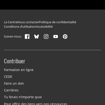
Navigation du pied de page
Le Centre
Nous contacter
Politique de confidentialité
Conditions d’utilisation
Accessibilité
Suivez-nous :
Contribuer
Site menu
Formation en ligne
CEDE
Faire un don
Carrières
Tu ferais n’importe quoi
Pour offrir des liens vers nos ressources