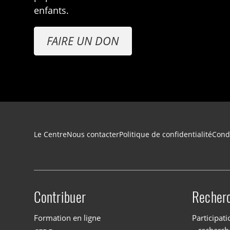
enfants.
FAIRE UN DON
Navigation du pied de page
Le Centre
Nous contacter
Politique de confidentialité
Condi
Contribuer
Recher
Site menu
Formation en ligne
Participati