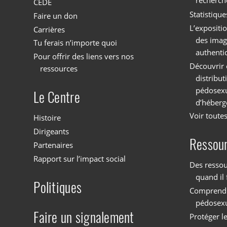
recherch
CEDE
Statistique
Faire un don
L’expositi
Carrières
des imag
Tu ferais n’importe quoi
authenti
Pour offrir des liens vers nos
Découvrir 
ressources
distribu
pédosexu
Le Centre
d’héberg
Voir toutes
Histoire
Dirigeants
Ressou
Partenaires
Rapport sur l’impact social
Des ressou
quand il 
Politiques
Comprendre
pédosex
Faire un signalement
Protéger l