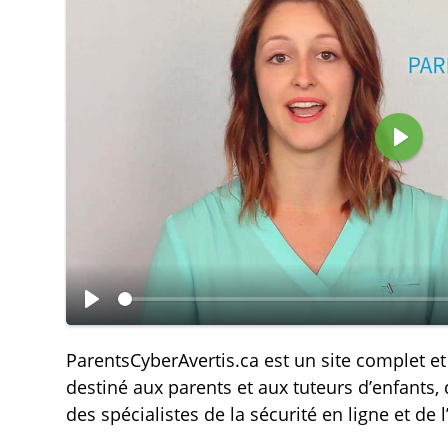
L
i
r
e
L
i
ParentsCyberAvertis.ca est un site complet et 
r
destiné aux parents et aux tuteurs d’enfants,
e
des spécialistes de la sécurité en ligne et de 