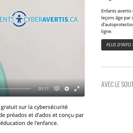
Enfants avertis
leçons âge par
d’autoprotectio
ligne.
PLUS D’INFO
AVEC LE SOUT
01:11
M
R
M
e
é
o
gratuit sur la cybersécurité
t
g
d
 de préados et d’ados et conçu par
t
l
e
l’éducation de l’enfance.
r
a
p