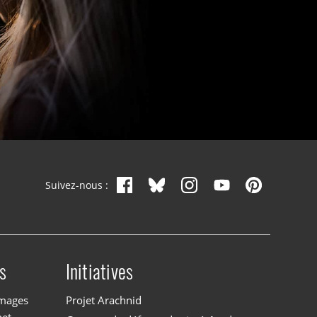
Suivez-nous :
s
Initiatives
images
Projet Arachnid