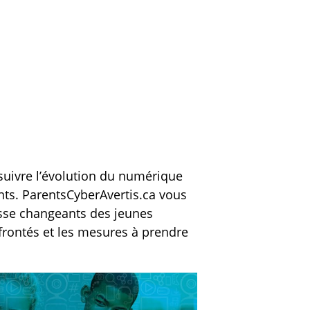
e
g
l
l
e
e
e
s
i
s
n
s
é
o
c
u
r
s
a
 suivre l’évolution du numérique
-
n
nts. ParentsCyberAvertis.ca vous
t
cesse changeants des jeunes
i
nfrontés et les mesures à prendre
t
r
e
s