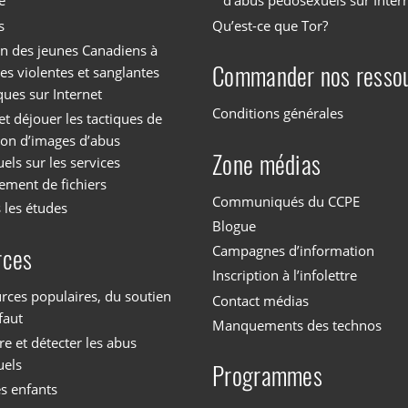
e
d’abus pédosexuels sur Inter
s
Qu’est-ce que Tor?
on des jeunes Canadiens à
Commander nos resso
es violentes et sanglantes
ques sur Internet
Conditions générales
et déjouer les tactiques de
tion d’images d’abus
Zone médias
els sur les services
ement de fichiers
Communiqués du CCPE
 les études
Blogue
Campagnes d’information
rces
Inscription à l’infolettre
rces populaires, du soutien
Contact médias
faut
Manquements des technos
 et détecter les abus
uels
Programmes
es enfants