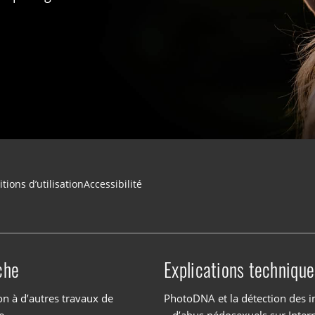
tions d’utilisation
Accessibilité
che
Explications technique
on à d’autres travaux de
PhotoDNA et la détection des 