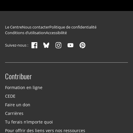
Navigation du pied de page
Le Centre
Nous contacter
Politique de confidentialité
Conditions d’utilisation
Accessibilité
Suivez-nous :
Contribuer
Site menu
Formation en ligne
CEDE
Faire un don
Carrières
Tu ferais n’importe quoi
Pour offrir des liens vers nos ressources