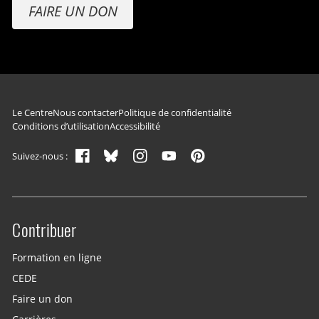
FAIRE UN DON
Navigation du pied de page
Le Centre
Nous contacter
Politique de confidentialité
Conditions d’utilisation
Accessibilité
Suivez-nous :
Contribuer
Site menu
Formation en ligne
CEDE
Faire un don