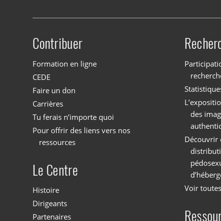
Contribuer
Recher
Site menu
Formation en ligne
Participati
recherch
CEDE
Statistique
Faire un don
L’expositi
Carrières
des imag
Tu ferais n’importe quoi
authenti
Pour offrir des liens vers nos
Découvrir 
ressources
distribu
pédosexu
Le Centre
d’héberg
Voir toutes
Histoire
Dirigeants
Ressou
Partenaires