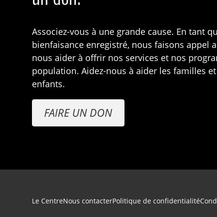
Associez-vous à une grande cause. En tant q
bienfaisance enregistré, nous faisons appel 
nous aider à offrir nos services et nos prog
population. Aidez-nous à aider les familles et
enfants.
FAIRE UN DON
Navigation du pied de page
Le Centre
Nous contacter
Politique de confidentialité
Condi