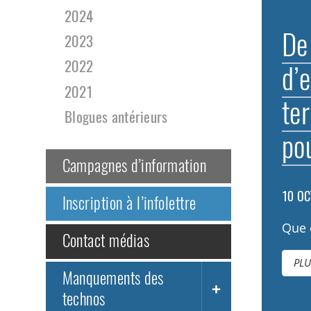
2024
De 
2023
2022
d’
2021
te
Blogues antérieurs
pou
Campagnes d’information
10 OC
Inscription à l’infolettre
Que 
Contact médias
PLU
Manquements des
technos