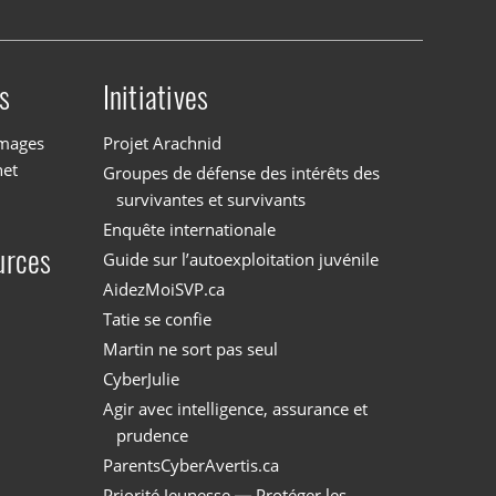
s
Initiatives
images
Projet Arachnid
net
Groupes de défense des intérêts des
survivantes et survivants
Enquête internationale
urces
Guide sur l’autoexploitation juvénile
AidezMoiSVP.ca
Tatie se confie
Martin ne sort pas seul
CyberJulie
Agir avec intelligence, assurance et
prudence
ParentsCyberAvertis.ca
Priorité Jeunesse — Protéger les