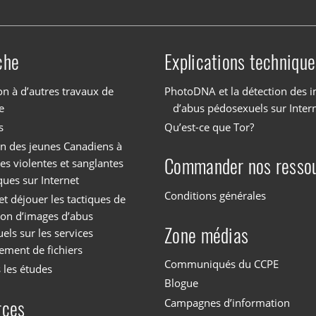
che
Explications technique
on à d’autres travaux de
PhotoDNA et la détection des 
e
d’abus pédosexuels sur Inter
s
Qu’est-ce que Tor?
on des jeunes Canadiens à
Commander nos resso
es violentes et sanglantes
ques sur Internet
Conditions générales
et déjouer les tactiques de
tion d’images d’abus
Zone médias
els sur les services
ement de fichiers
Communiqués du CCPE
 les études
Blogue
Campagnes d’information
rces