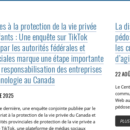
TOGGLE MANQUEMENTS DES TECHNOS SUBLIST
es à la protection de la vie privée
La d
fants : Une enquête sur TikTok
pédos
par les autorités fédérales et
les c
ciales marque une étape importante
d’agi
 responsabilisation des entreprises
22 AOÛ
hnologie au Canada
Le Cent
commun
E 2025
Web au 
pédosex
 dernière, une enquête conjointe publiée par le
at à la protection de la vie privée du Canada et
PLUS
rités provinciales de protection de la vie privée a
e TikTok, une plateforme de médias sociaux