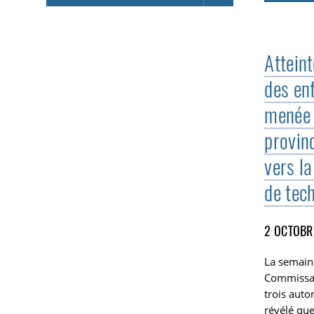
Atteint
des en
menée 
provin
vers la
de tec
2 OCTOBR
La semaine
Commissari
trois auto
révélé qu