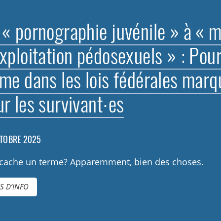
« pornographie juvénile » à « m
exploitation pédosexuels » : Po
rme dans les lois fédérales mar
r les survivant·es
TOBRE 2025
cache un terme? Apparemment, bien des choses.
S D’INFO