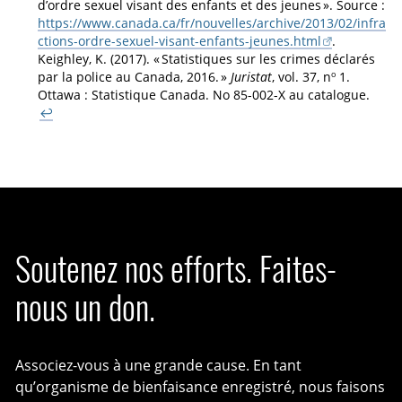
d’ordre sexuel visant des enfants et des jeunes ». Source :
https://www.canada.ca/fr/nouvelles/archive/2013/02/infra
ctions-ordre-sexuel-visant-enfants-jeunes.html
.
Keighley, K. (2017). « Statistiques sur les crimes déclarés
o
par la police au Canada, 2016. »
Juristat
, vol. 37, n
1.
Ottawa : Statistique Canada. No 85-002-X au catalogue.
↩
Soutenez nos efforts. Faites-
nous un don.
Associez-vous à une grande cause. En tant
qu’organisme de bienfaisance enregistré, nous faisons