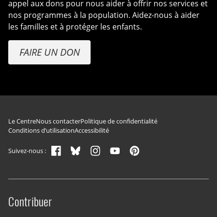
appel aux dons pour nous aider à offrir nos services et
nos programmes à la population. Aidez-nous à aider
les familles et à protéger les enfants.
FAIRE UN DON
Navigation du pied de page
Le Centre
Nous contacter
Politique de confidentialité
Conditions d’utilisation
Accessibilité
Suivez-nous :
Contribuer
Site menu