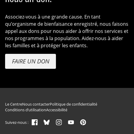
Associez-vous à une grande cause. En tant
qu’organisme de bienfaisance enregistré, nous faisons
appel aux dons pour nous aider à offrir nos services et
nos programmes à la population. Aidez-nous à aider
les familles et à protéger les enfants.
FAIRE UN DON
Navigation du pied de page
Le Centre
Nous contacter
Politique de confidentialité
Conditions d’utilisation
Accessibilité
Suivez-nous :