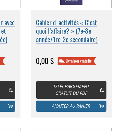
ir avec
Cahier d'activités « C’est
 et
quoi l’affaire? » (7e-8e
ée)
année/1re-2e secondaire)
0,00 $
e
Livraison gratuite
TÉLÉCHARGEMENT
GRATUIT DU PDF
AJOUTER AU PANIER