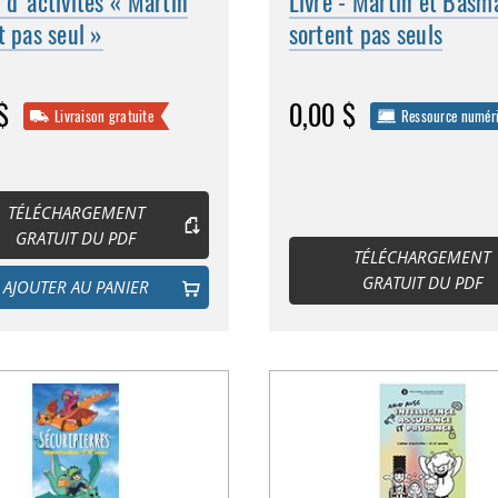
 d'activités « Martin
Livre - Martin et Basm
t pas seul »
sortent pas seuls
$
0,00 $
Livraison gratuite
Ressource numér
TÉLÉCHARGEMENT
GRATUIT DU PDF
TÉLÉCHARGEMENT
GRATUIT DU PDF
AJOUTER AU PANIER