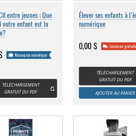
II entre jeunes : Que
Élever ses enfants à l’è
si votre enfant est la
numérique
me?
0,00 $
Livraison gratuit
$
Ressource numérique
TÉLÉCHARGEMENT
GRATUIT DU PDF
TÉLÉCHARGEMENT
GRATUIT DU PDF
AJOUTER AU PANIER