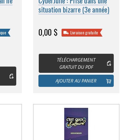
ah ne
CyberJulie : Prise dans une
situation bizarre (3e année)
0,00 $
ique
Livraison gratuite
TÉLÉCHARGEMENT
GRATUIT DU PDF
AJOUTER AU PANIER