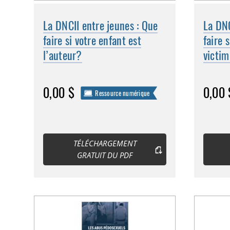
La DNCII entre jeunes : Que
La DNC
faire si votre enfant est
faire 
l’auteur?
victi
0,00 $
0,00 
Ressource numérique
TÉLÉCHARGEMENT
GRATUIT DU PDF