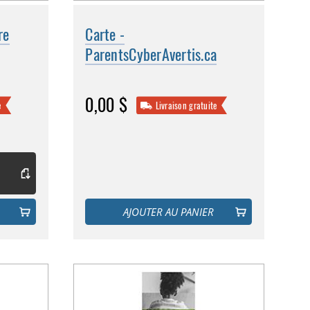
re
Carte -
ParentsCyberAvertis.ca
0,00 $
e
Livraison gratuite
AJOUTER AU PANIER