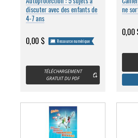
Autoprotection : 5 sujets à
Cahier
discuter avec des enfants de
ne sor
4-7 ans
0,00 
0,00 $
Ressource numérique
TÉLÉCHARGEMENT
GRATUIT DU PDF