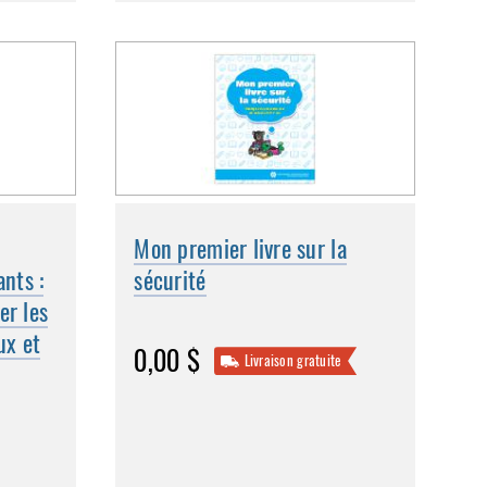
Mon premier livre sur la
ants :
sécurité
er les
x et
0,00 $
Livraison gratuite