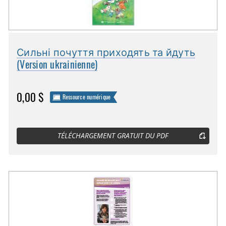
Сильні почуття приходять та йдуть
(Version ukrainienne)
0,00 $
Ressource numérique
TÉLÉCHARGEMENT GRATUIT DU PDF