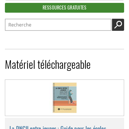
RESSOURCES GRATUITES
Recherche
LANC
Matériel téléchargeable
La DNCII entre jeunes : Guide pour les écoles