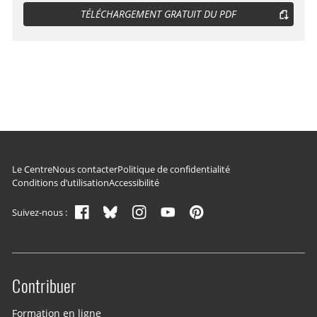
TÉLÉCHARGEMENT GRATUIT DU PDF
Navigation du pied de page
Le Centre
Nous contacter
Politique de confidentialité
Conditions d’utilisation
Accessibilité
Suivez-nous :
Contribuer
Site menu
Formation en ligne