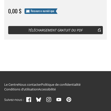
0,00 $
Ressource numérique
TÉLÉCHARGEMENT GRATUIT DU PDF
Navigation du pied de page
Le Centre
Nous contacter
Politique de confidentialité
Conditions d’utilisation
Accessibilité
Suivez-nous :