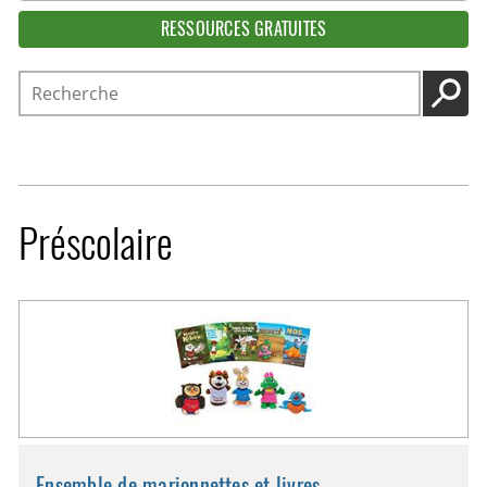
RESSOURCES GRATUITES
Recherche
LANC
Préscolaire
Ensemble de marionnettes et livres