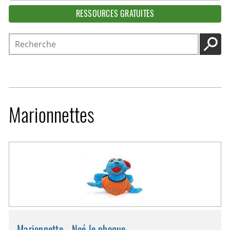
RESSOURCES GRATUITES
Recherche
LANC
Marionnettes
Marionnette - Noé le phoque