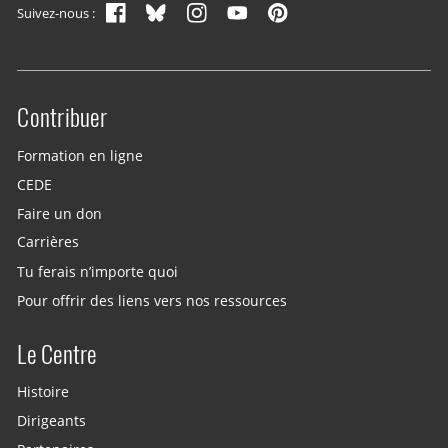
Suivez-nous :
Contribuer
Site menu
Formation en ligne
CEDE
Faire un don
Carrières
Tu ferais n’importe quoi
Pour offrir des liens vers nos ressources
Le Centre
Histoire
Dirigeants