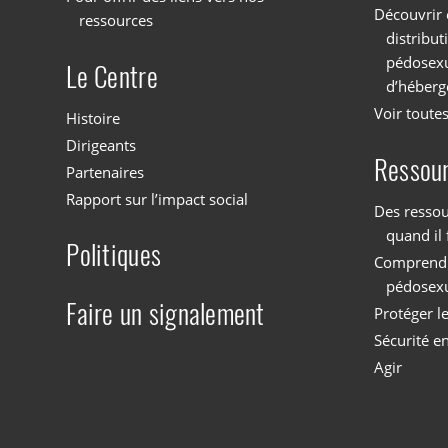
Découvrir 
ressources
distribu
pédosexu
Le Centre
d’héberg
Voir toutes
Histoire
Dirigeants
Ressou
Partenaires
Rapport sur l’impact social
Des ressou
quand il 
Politiques
Comprendre
pédosex
Faire un signalement
Protéger l
Sécurité en
Agir