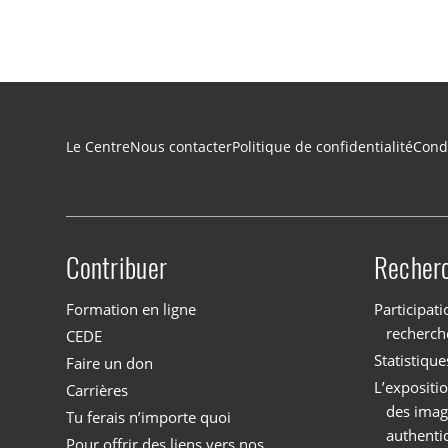
Navigation du pied de page
Le Centre
Nous contacter
Politique de confidentialité
Condi
Contribuer
Recher
Site menu
Formation en ligne
Participati
recherch
CEDE
Statistique
Faire un don
L’expositi
Carrières
des imag
Tu ferais n’importe quoi
authenti
Pour offrir des liens vers nos