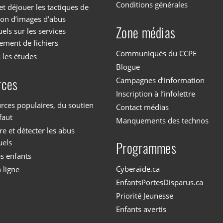
Conditions générales
et déjouer les tactiques de
tion d’images d’abus
Zone médias
els sur les services
ement de fichiers
Communiqués du CCPE
 les études
Blogue
Campagnes d’information
rces
Inscription à l’infolettre
rces populaires, du soutien
Contact médias
faut
Manquements des technos
 et détecter les abus
uels
Programmes
es enfants
Cyberaide.ca
 ligne
EnfantsPortesDisparus.ca
Priorité Jeunesse
Enfants avertis