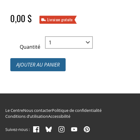
0,00 $
Livraison gratuite
Quantité
AJOUTER AU PANIER
Navigation du pied de page
Le Centre
Nous contacter
Politique de confidentialité
Conditions d’utilisation
Accessibilité
Suivez-nous :