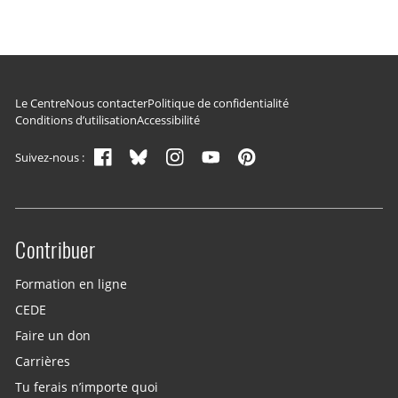
Navigation du pied de page
Le Centre
Nous contacter
Politique de confidentialité
Conditions d’utilisation
Accessibilité
Suivez-nous :
Contribuer
Site menu
Formation en ligne
CEDE
Faire un don
Carrières
Tu ferais n’importe quoi