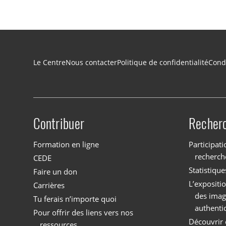
Navigation du pied de page
Le Centre
Nous contacter
Politique de confidentialité
Condi
Contribuer
Recher
Site menu
Formation en ligne
Participati
recherch
CEDE
Statistique
Faire un don
L’expositi
Carrières
des imag
Tu ferais n’importe quoi
authenti
Pour offrir des liens vers nos
Découvrir 
ressources