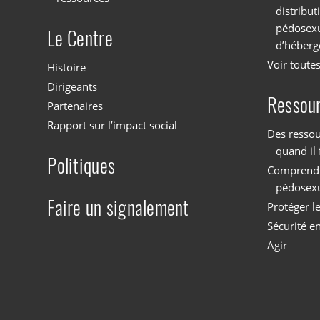
distribu
pédosexu
Le Centre
d’héberg
Voir toutes
Histoire
Dirigeants
Ressou
Partenaires
Rapport sur l’impact social
Des ressou
quand il 
Politiques
Comprendre
pédosex
Faire un signalement
Protéger l
Sécurité en
Agir