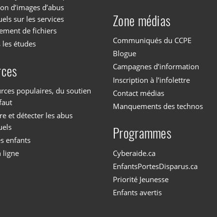
tion d’images d’abus
Zone médias
els sur les services
ement de fichiers
Communiqués du CCPE
 les études
Blogue
Campagnes d’information
rces
Inscription à l’infolettre
rces populaires, du soutien
Contact médias
faut
Manquements des technos
 et détecter les abus
uels
Programmes
es enfants
Cyberaide.ca
 ligne
EnfantsPortesDisparus.ca
Priorité Jeunesse
Enfants avertis