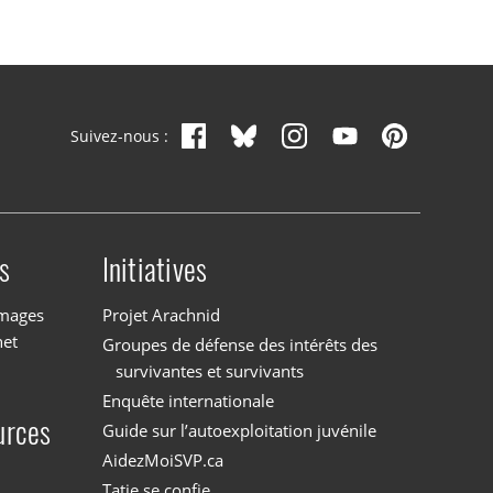
Suivez-nous :
s
Initiatives
images
Projet Arachnid
net
Groupes de défense des intérêts des
survivantes et survivants
Enquête internationale
urces
Guide sur l’autoexploitation juvénile
AidezMoiSVP.ca
Tatie se confie