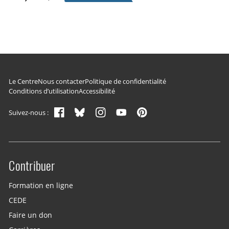
Navigation du pied de page
Le Centre
Nous contacter
Politique de confidentialité
Conditions d’utilisation
Accessibilité
Suivez-nous :
Contribuer
Site menu
Formation en ligne
CEDE
Faire un don