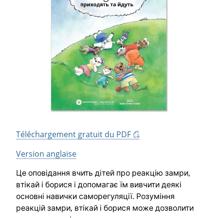
Téléchargement gratuit du PDF
Version anglaise
Це оповідання вчить дітей про реакцію замри,
втікай і борися і допомагає їм вивчити деякі
основні навички саморегуляції. Розуміння
реакцій замри, втікай і борися може дозволити