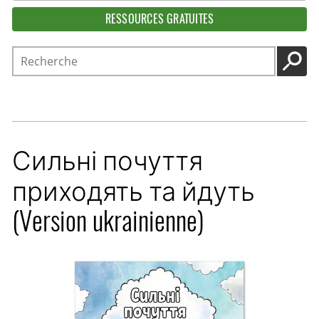
RESSOURCES GRATUITES
Recherche
LANC
Сильні почуття
приходять та йдуть
(Version ukrainienne)