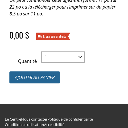
On peut commander cette affiche en format 17 po sur
22 po ou la télécharger pour l’imprimer sur du papier
8,5 po sur 11 po.
0,00 $
Livraison gratuite
Quantité
AJOUTER AU PANIER
Navigation du pied de page
Le Centre
Nous contacter
Politique de confidentialité
Conditions d’utilisation
Accessibilité