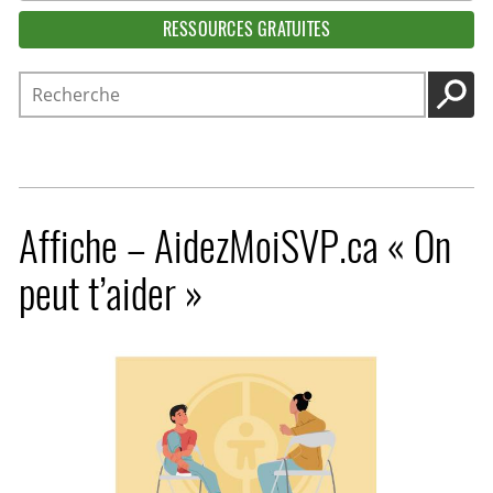
RESSOURCES GRATUITES
Recherche
LANC
Affiche – AidezMoiSVP.ca « On
peut t’aider »