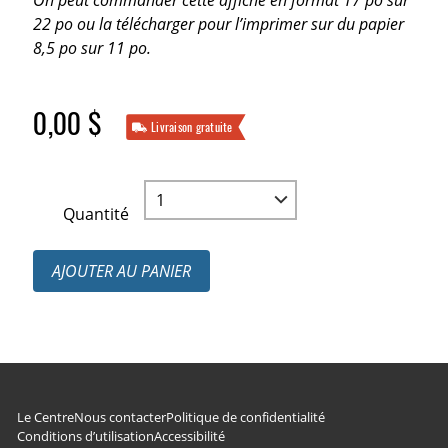
On peut commander cette affiche en format 17 po sur
22 po ou la télécharger pour l’imprimer sur du papier
8,5 po sur 11 po.
0,00 $
Livraison gratuite
Quantité
AJOUTER AU PANIER
Navigation du pied de page
Le Centre
Nous contacter
Politique de confidentialité
Conditions d’utilisation
Accessibilité