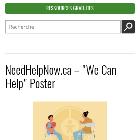
RESSOURCES GRATUITES
Recherche
LANC
NeedHelpNow.ca – "We Can
Help" Poster