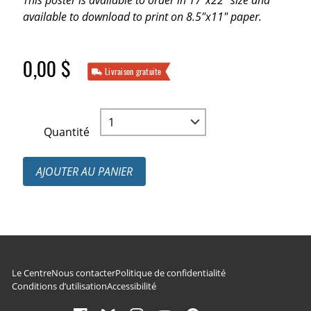
This poster is available to order in 17"x22" size and
available to download to print on 8.5"x11" paper.
0,00 $
Livraison gratuite
Quantité
AJOUTER AU PANIER
Navigation du pied de page
Le Centre
Nous contacter
Politique de confidentialité
Conditions d’utilisation
Accessibilité