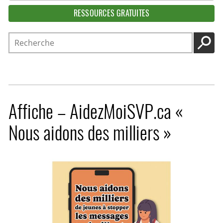
RESSOURCES GRATUITES
Recherche
LANC
Affiche – AidezMoiSVP.ca «
Nous aidons des milliers »