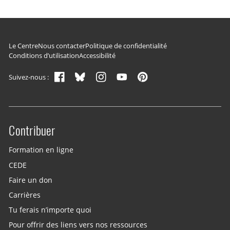
Navigation du pied de page
Le Centre
Nous contacter
Politique de confidentialité
Conditions d’utilisation
Accessibilité
Suivez-nous :
Contribuer
Site menu
Formation en ligne
CEDE
Faire un don
Carrières
Tu ferais n’importe quoi
Pour offrir des liens vers nos ressources