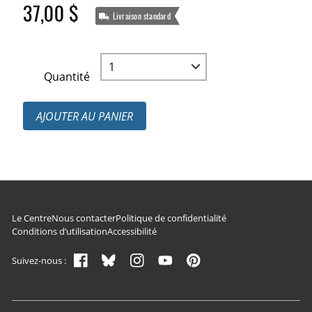
37,00 $
Livraison standard
Quantité
AJOUTER AU PANIER
Navigation du pied de page
Le Centre
Nous contacter
Politique de confidentialité
Conditions d’utilisation
Accessibilité
Suivez-nous :