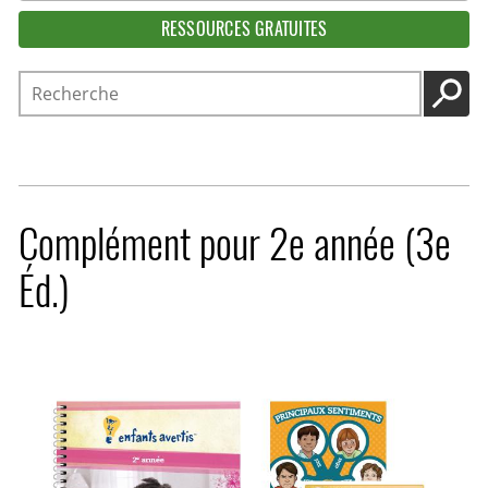
RESSOURCES GRATUITES
Recherche
LANC
Complément pour 2e année (3e
Éd.)