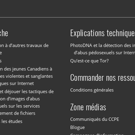
che
Explications technique
on à d’autres travaux de
PhotoDNA et la détection des 
e
d’abus pédosexuels sur Inter
s
Qu’est-ce que Tor?
on des jeunes Canadiens à
Commander nos resso
es violentes et sanglantes
ques sur Internet
Conditions générales
et déjouer les tactiques de
tion d’images d’abus
Zone médias
els sur les services
ement de fichiers
Communiqués du CCPE
 les études
Blogue