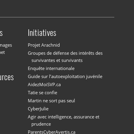
s
Initiatives
images
Projet Arachnid
net
Groupes de défense des intérêts des
survivantes et survivants
Enquête internationale
urces
Guide sur l’autoexploitation juvénile
AidezMoiSVP.ca
Tatie se confie
Martin ne sort pas seul
CyberJulie
Agir avec intelligence, assurance et
prudence
ParentsCyberAvertis.ca