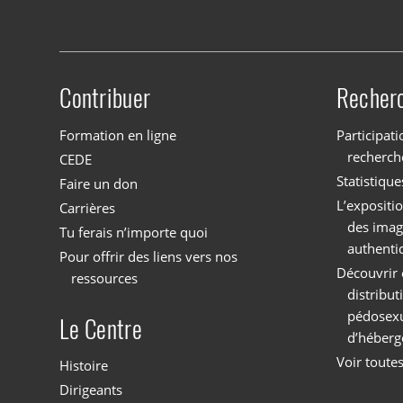
Contribuer
Recher
Site menu
Formation en ligne
Participati
recherch
CEDE
Statistique
Faire un don
L’expositi
Carrières
des imag
Tu ferais n’importe quoi
authenti
Pour offrir des liens vers nos
Découvrir 
ressources
distribu
pédosexu
Le Centre
d’héberg
Voir toutes
Histoire
Dirigeants