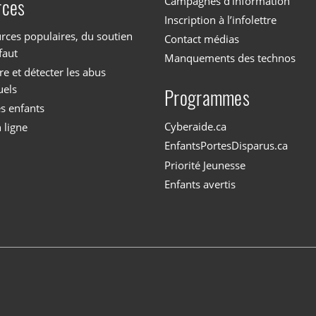
Campagnes d’information
rces
Inscription à l’infolettre
rces populaires, du soutien
Contact médias
faut
Manquements des technos
 et détecter les abus
uels
Programmes
es enfants
Cyberaide.ca
 ligne
EnfantsPortesDisparus.ca
Priorité Jeunesse
Enfants avertis