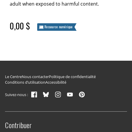
adult when exposed to harmful content.
0,00 $
Ressource numérique
Navigation du pied de page
Le Centre
Nous contacter
Politique de confidentialité
Conditions d’utilisation
Accessibilité
Suivez-nous :
Contribuer
Site menu