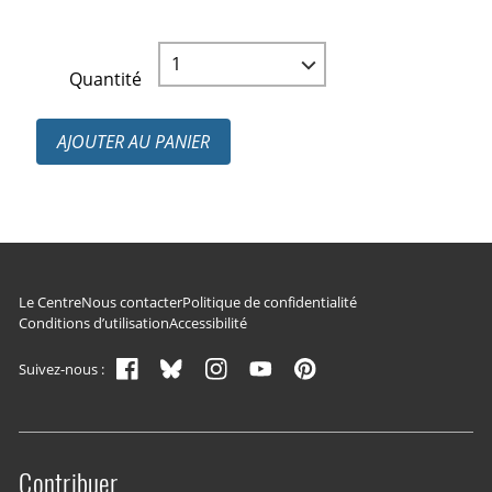
Quantité
AJOUTER AU PANIER
Navigation du pied de page
Le Centre
Nous contacter
Politique de confidentialité
Conditions d’utilisation
Accessibilité
Suivez-nous :
Contribuer
Site menu