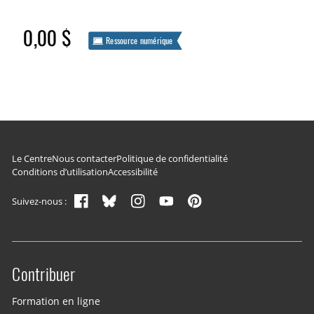
0,00 $
Ressource numérique
Navigation du pied de page
Le Centre
Nous contacter
Politique de confidentialité
Conditions d’utilisation
Accessibilité
Suivez-nous :
Contribuer
Site menu
Formation en ligne