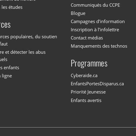
Communiqués du CCPE
 les études
Blogue
Campagnes d’information
rces
Inscription à l’infolettre
rces populaires, du soutien
Contact médias
faut
Manquements des technos
 et détecter les abus
uels
Programmes
es enfants
Cyberaide.ca
 ligne
EnfantsPortesDisparus.ca
Priorité Jeunesse
Enfants avertis