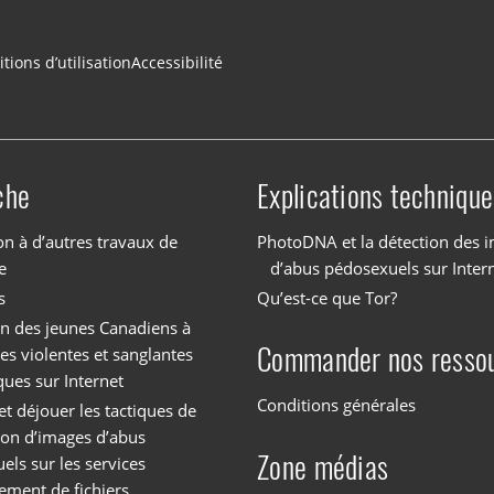
tions d’utilisation
Accessibilité
che
Explications technique
on à d’autres travaux de
PhotoDNA et la détection des 
e
d’abus pédosexuels sur Inter
s
Qu’est-ce que Tor?
on des jeunes Canadiens à
Commander nos resso
es violentes et sanglantes
ques sur Internet
Conditions générales
et déjouer les tactiques de
tion d’images d’abus
Zone médias
els sur les services
ement de fichiers