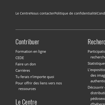
Navigation du pied de page
Le Centre
Nous contacter
Politique de confidentialité
Condi
Contribuer
Recher
Site menu
Formation en ligne
Participati
recherch
CEDE
Statistique
Faire un don
L’expositi
Carrières
des imag
Tu ferais n’importe quoi
authenti
Pour offrir des liens vers nos
Découvrir 
ressources
distribu
pédosexu
Le Centre
d’héberg