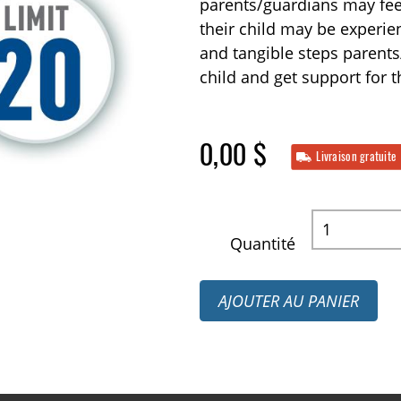
parents/guardians may fee
their child may be experien
and tangible steps parents
child and get support for 
0,00 $
Livraison gratuite
Quantité
AJOUTER AU PANIER