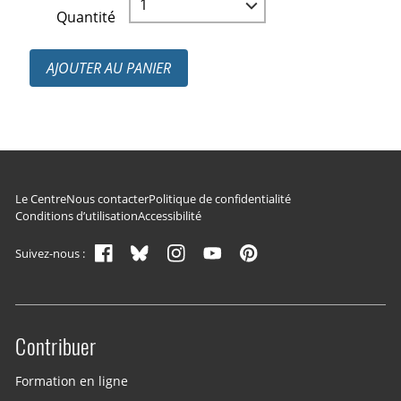
Quantité
AJOUTER AU PANIER
Navigation du pied de page
Le Centre
Nous contacter
Politique de confidentialité
Conditions d’utilisation
Accessibilité
Suivez-nous :
Contribuer
Site menu
Formation en ligne