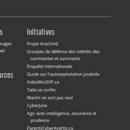
s
Initiatives
images
Projet Arachnid
net
Groupes de défense des intérêts des
survivantes et survivants
Enquête internationale
urces
Guide sur l’autoexploitation juvénile
AidezMoiSVP.ca
Tatie se confie
Martin ne sort pas seul
CyberJulie
Agir avec intelligence, assurance et
prudence
ParentsCyberAvertis.ca