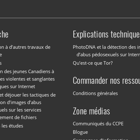
che
Explications technique
on à d’autres travaux de
PhotoDNA et la détection des 
e
d’abus pédosexuels sur Inter
s
Qu’est-ce que Tor?
on des jeunes Canadiens à
Commander nos resso
es violentes et sanglantes
ques sur Internet
Conditions générales
et déjouer les tactiques de
tion d’images d’abus
Zone médias
els sur les services
ement de fichiers
Communiqués du CCPE
 les études
Blogue