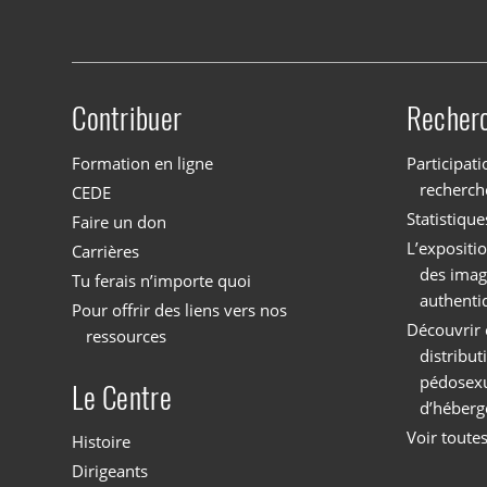
Contribuer
Recher
Site menu
Formation en ligne
Participati
recherch
CEDE
Statistique
Faire un don
L’expositi
Carrières
des imag
Tu ferais n’importe quoi
authenti
Pour offrir des liens vers nos
Découvrir 
ressources
distribu
pédosexu
Le Centre
d’héberg
Voir toutes
Histoire
Dirigeants