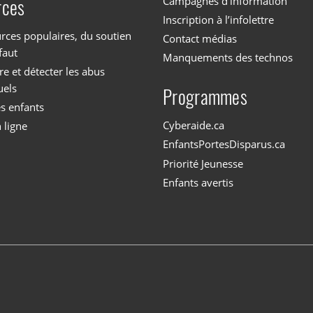
Campagnes d’information
rces
Inscription à l’infolettre
rces populaires, du soutien
Contact médias
faut
Manquements des technos
 et détecter les abus
uels
Programmes
es enfants
Cyberaide.ca
 ligne
EnfantsPortesDisparus.ca
Priorité Jeunesse
Enfants avertis