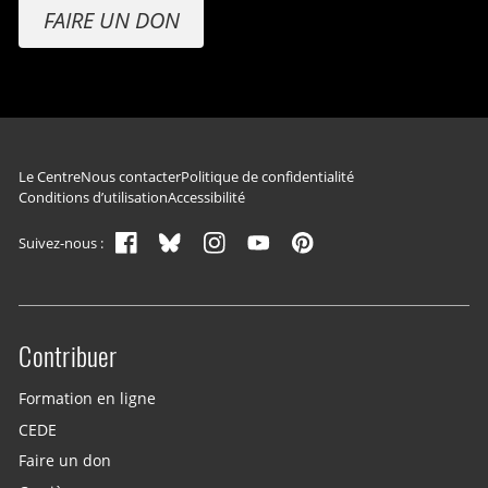
FAIRE UN DON
Navigation du pied de page
Le Centre
Nous contacter
Politique de confidentialité
Conditions d’utilisation
Accessibilité
Suivez-nous :
Contribuer
Site menu
Formation en ligne
CEDE
Faire un don