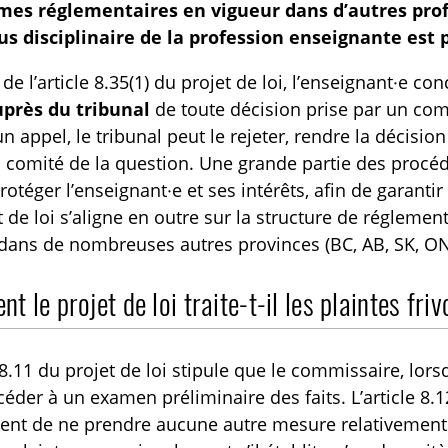
imes réglementaires en vigueur dans d’autres prof
us disciplinaire de la profession enseignante est 
 de l’article 8.35(1) du projet de loi, l’enseignant·e c
uprès du tribunal
de toute décision prise par un comit
n appel, le tribunal peut le rejeter, rendre la décisio
n comité de la question. Une grande partie des procé
rotéger l’enseignant·e et ses intérêts, afin de garantir 
t de loi s’aligne en outre sur la structure de régleme
dans de nombreuses autres provinces (BC, AB, SK, ON
 le projet de loi traite-t-il les plaintes fri
e 8.11 du projet de loi stipule que le commissaire, lor
céder à un examen préliminaire des faits. L’article 8
ent de ne prendre aucune autre mesure relativement 