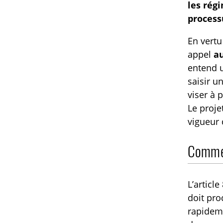
les rég
process
En vertu
appel
a
entend u
saisir u
viser à p
Le proje
vigueur 
Comment
L’articl
doit pro
rapidem