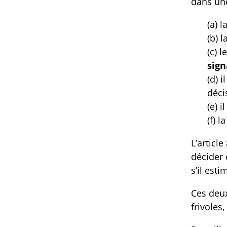
dans une
(a) 
(b) 
(c) 
sign
(d) 
déci
(e) 
(f) 
L’articl
décider 
s’il est
Ces deux
frivoles