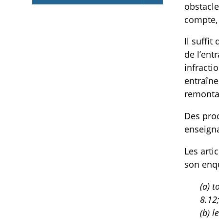
obstacle
compte, 
Il suffi
de l’ent
infracti
entraîne
remontan
Des proc
enseigna
Les arti
son enqu
(a) 
8.12
(b) 