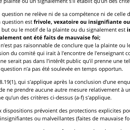
 plainte ou un signalement s’il établit qu’un des critè
la question ne relève ni de sa compétence ni de celle 
la question est
frivole, vexatoire ou insignifiante o
le but ou le motif de la plainte ou du signalement est
i
alement ont été faits de mauvaise foi;
il n’est pas raisonnable de conclure que la plainte ou
sion du comité qui irait à l’encontre de l’enseignant 
il ne serait pas dans l’intérêt public qu’il prenne une t
la question n’a pas été soulevée en temps opportun.
e 8.19(1), qui s’applique après la conclusion d’une en
de ne prendre aucune autre mesure relativement à une
ime qu’un des critères ci-dessus (a-f) s’applique.
 dispositions prévoient des protections explicites pou
, insignifiantes ou malveillantes (faites de mauvaise foi