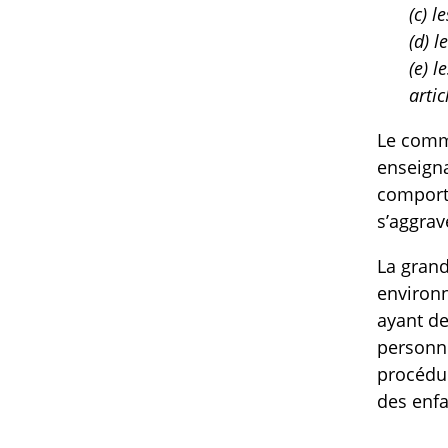
(c) 
(d) 
(e) l
artic
Le commi
enseigna
comporte
s’aggra
La gran
environn
ayant de
personne
procédur
des enfa