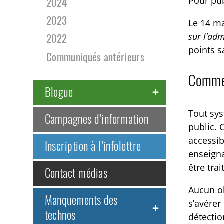
Pour pu
2024
2023
Le 14 ma
sur l’adm
2022
points s
Communiqués antérieurs
Commen
Blogue
Tout sys
Campagnes d’information
public. 
accessib
Inscription à l’infolettre
enseigna
être tra
Contact médias
Aucun ob
Manquements des
s’avérer
technos
détectio