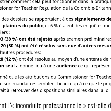
ustrer comment cela peut fonctionner dans la pratiqu
oner for Teacher Regulation de la Colombie-Britanniq
 des dossiers se rapportaient à des
signalements de
es
plaintes du public
, et 6 % étaient des enquêtes me
iers :
93 (38 %) ont été rejetés
après examen préliminaire
120 (50 %) ont été résolus sans que d’autres mesur
d’autres procédures;
28 (12 %)
ont été résolus au moyen d’une entente de
un seul
a donné lieu à une
audience
ce qui représe
nné que les attributions du Commissioner for Teache
e son mandat ressemblent beaucoup à ce que le proje
rait à retrouver des dispositions similaires dans la lo
 l’« inconduite professionnelle » est-elle d