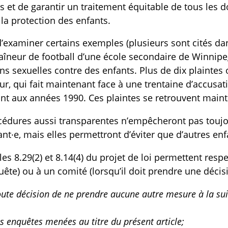
TOGGLE MANQUEMENTS DES TECHNOS SUBLIST
s et de garantir un traitement équitable de tous les d
la protection des enfants.
t d’examiner certains exemples (plusieurs sont cités d
raîneur de football d’une école secondaire de Winnip
ons sexuelles contre des enfants. Plus de dix plaintes
ur, qui fait maintenant face à une trentaine d’accusat
t aux années 1990. Ces plaintes se retrouvent maint
édures aussi transparentes n’empêcheront pas toujou
nt·e, mais elles permettront d’éviter que d’autres en
cles 8.29(2) et 8.14(4) du projet de loi permettent re
ête) ou à un comité (lorsqu’il doit prendre une décis
toute décision de ne prendre aucune autre mesure à la sui
;
les enquêtes menées au titre du présent article;