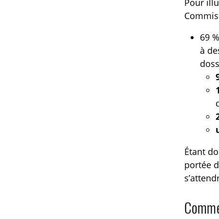
Pour ill
Commissi
69 %
à d
doss
Étant do
portée d
s’attend
Comment