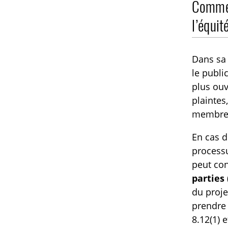
Comment
l’équit
Dans sa 
le publi
plus ouv
plaintes
membres
En cas d
processu
peut co
parties 
du proje
prendre 
8.12(1) 