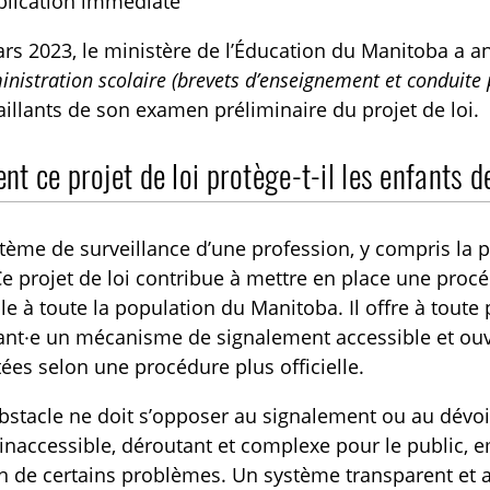
blication immédiate
rs 2023, le ministère de l’Éducation du Manitoba a 
inistration scolaire (brevets d’enseignement et conduite 
aillants de son examen préliminaire du projet de loi.
t ce projet de loi protège-t-il les enfants 
TOGGLE BLOGUE SUBLIST
tème de surveillance d’une profession, y compris la p
Ce projet de loi contribue à mettre en place une proc
le à toute la population du Manitoba. Il offre à toute
nt·e un mécanisme de signalement accessible et ouve
itées selon une procédure plus officielle.
stacle ne doit s’opposer au signalement ou au dévoi
 inaccessible, déroutant et complexe pour le public, 
n de certains problèmes. Un système transparent et ac