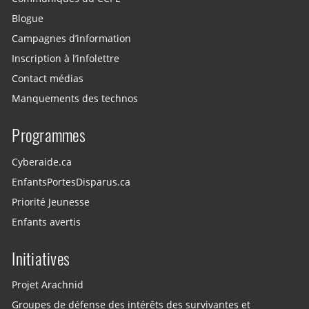
Blogue
Campagnes d’information
Inscription à l’infolettre
Contact médias
Manquements des technos
Programmes
Cyberaide.ca
EnfantsPortesDisparus.ca
Priorité Jeunesse
Enfants avertis
Initiatives
Projet Arachnid
Groupes de défense des intérêts des survivantes et