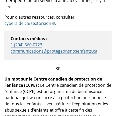
thérapeute ou un service d’aide aux victimes, s’il y a
lieu.
Pour d’autres ressources, consulter
cyberaide.ca/sextorsion
.
Contacts médias :
1 (204) 560-0723
communications@protegeonsnosenfants.ca
-30-
Un mot sur le Centre canadien de protection de
l’enfance (CCPE) :
Le Centre canadien de protection de
l’enfance (CCPE) est un organisme de bienfaisance
national qui se consacre à la protection personnelle
de tous les enfants. Il veut réduire l’exploitation et les
abus sexuels d’enfants et offre à cette fin des