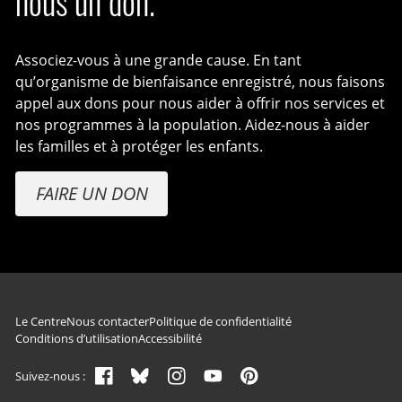
nous un don.
Associez-vous à une grande cause. En tant
qu’organisme de bienfaisance enregistré, nous faisons
appel aux dons pour nous aider à offrir nos services et
nos programmes à la population. Aidez-nous à aider
les familles et à protéger les enfants.
FAIRE UN DON
Navigation du pied de page
Le Centre
Nous contacter
Politique de confidentialité
Conditions d’utilisation
Accessibilité
Suivez-nous :