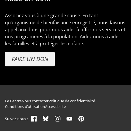
Associez-vous à une grande cause. En tant
qu’organisme de bienfaisance enregistré, nous faisons
appel aux dons pour nous aider à offrir nos services et
nos programmes à la population. Aidez-nous à aider
les familles et à protéger les enfants.
FAIRE UN DON
Navigation du pied de page
Le Centre
Nous contacter
Politique de confidentialité
Conditions d’utilisation
Accessibilité
Suivez-nous :