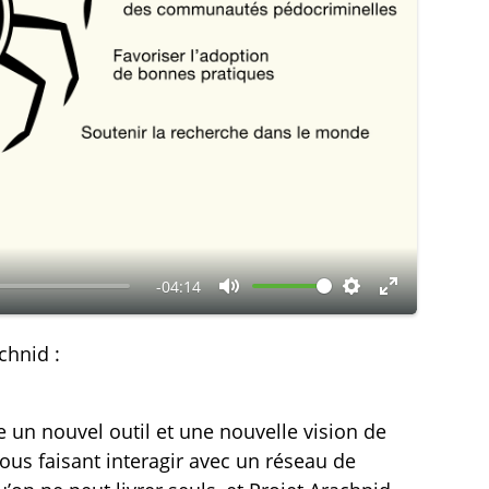
-04:14
C
R
M
o
é
o
chnid :
u
g
d
p
l
e
 un nouvel outil et une nouvelle vision de
e
a
p
ous faisant interagir avec un réseau de
r
g
l