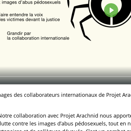
L
i
r
e
ges des collaborateurs internationaux de Projet Ara
Notre collaboration avec Projet Arachnid nous apporte
 lutte contre les images d’abus pédosexuels, tout en n