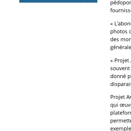
pédopor
fourniss
« L’abon
photos o
des mome
général
« Projet
souvent 
donné po
disparai
Projet A
qui œuvr
platefor
permette
exemple