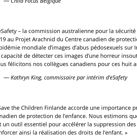
— Child Focus Belgique
eSafety – la commission australienne pour la sécurité 
19 au Projet Arachnid du Centre canadien de protectio
épidémie mondiale d’images d’abus pédosexuels sur I
 capacité de détecter ces images d’une horreur insout
us félicitons nos collègues canadiens pour ces huit an
— Kathryn King, commissaire par intérim d’eSafety
Save the Children Finlande accorde une importance pr
nadien de protection de l’enfance. Nous estimons que
t un outil essentiel pour accélérer la suppression de
nforcer ainsi la réalisation des droits de l’enfant. »