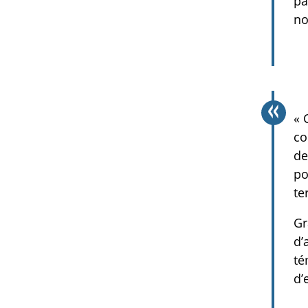
pa
no
« 
co
de
po
te
Gr
d’
té
d’