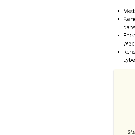
Mett
Fair
dans
Entr
Web 
Rens
cybe