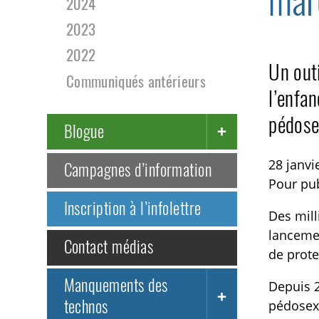
mar
2024
2023
2022
Un out
Communiqués antérieurs
l’enfa
pédose
Blogue
28 janvi
Campagnes d’information
Pour pu
Inscription à l’infolettre
Des mill
lancemen
Contact médias
de prote
Manquements des
Depuis 2
technos
pédosexu