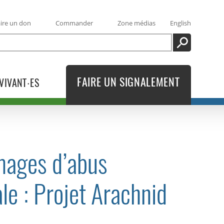
ire un don
Commander
Zone médias
English
RECHERCHE
FAIRE UN SIGNALEMENT
VIVANT·ES
images d’abus
le : Projet Arachnid