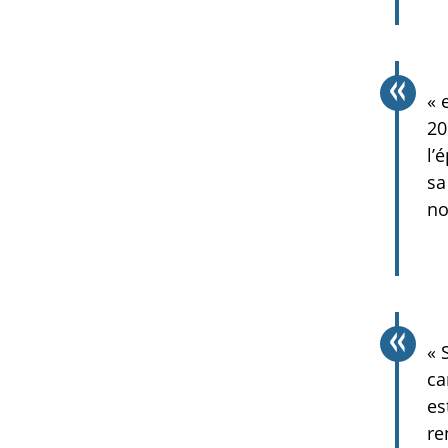
« 
20
l’
sa
no
« 
ca
es
re