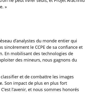
on ne peut livrer seuls, et Projet Arachnid
l
e
e
e. »
e
s
i
s
n
o
é
n
c
r
t réseau d’analystes du monde entier qui
a
ns sincèrement le CCPE de sa confiance et
n. En mobilisant des technologies de
n
exploiter des mineurs, nous gagnons du
 classifier et de combattre les images
e. Son impact de plus en plus fort
 C’est l’avenir, et nous sommes honorés