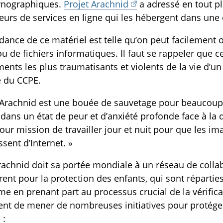
TOGGLE MANQUEMENTS DES TECHNOS SUBLIST
nographiques.
Projet Arachnid
a adressé en tout p
eurs de services en ligne qui les hébergent dans une
dance de ce matériel est telle qu’on peut facilement o
u de fichiers informatiques. Il faut se rappeler que 
nts les plus traumatisants et violents de la vie d’un
e du CCPE.
 Arachnid est une bouée de sauvetage pour beaucoup d
dans un état de peur et d’anxiété profonde face à la d
ur mission de travailler jour et nuit pour que les imag
ssent d’Internet. »
rachnid doit sa portée mondiale à un réseau de collab
ent pour la protection des enfants, qui sont réparties
me en prenant part au processus crucial de la vérific
nt de mener de nombreuses initiatives pour protéger 
 :