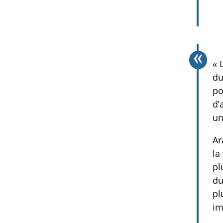
« 
du
po
d’
un
Ar
la
pl
du
pl
im