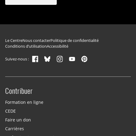
Navigation du pied de page
Le Centre
Nous contacter
Politique de confidentialité
Conditions d’utilisation
Accessibilité
Suivez-nous :
Contribuer
Site menu
Formation en ligne
CEDE
Faire un don
Carrières