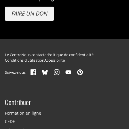
FAIRE UN DON
Navigation du pied de page
Le Centre
Nous contacter
Politique de confidentialité
Conditions d’utilisation
Accessibilité
Suivez-nous :
Contribuer
Site menu
Formation en ligne
CEDE