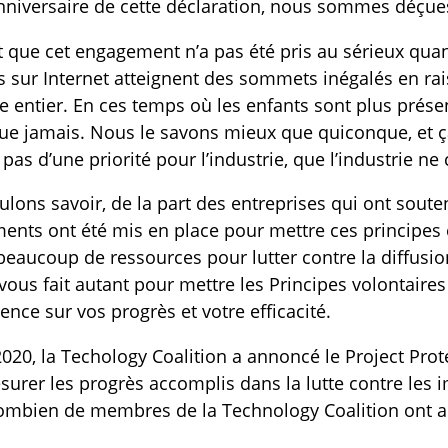
nniversaire de cette déclaration, nous sommes déçue
t que cet engagement n’a pas été pris au sérieux qua
s sur Internet atteignent des sommets inégalés en rai
 entier. En ces temps où les enfants sont plus présent
ue jamais. Nous le savons mieux que quiconque, et 
t pas d’une priorité pour l’industrie, que l’industrie n
lons savoir, de la part des entreprises qui ont souten
nts ont été mis en place pour mettre ces principes 
eaucoup de ressources pour lutter contre la diffusio
vous fait autant pour mettre les Principes volontaire
ence sur vos progrès et votre efficacité.
2020, la Techology Coalition a annoncé le Project Prote
urer les progrès accomplis dans la lutte contre les
ombien de membres de la Technology Coalition ont ad