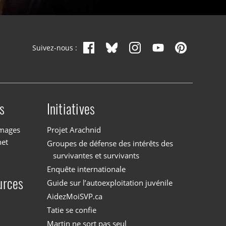
Suivez-nous :
s
Initiatives
images
Projet Arachnid
net
Groupes de défense des intérêts des
survivantes et survivants
Enquête internationale
urces
Guide sur l’autoexploitation juvénile
AidezMoiSVP.ca
Tatie se confie
Martin ne sort pas seul