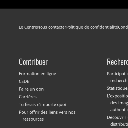
Navigation du pied de page
Le Centre
Nous contacter
Politique de confidentialité
Condi
Contribuer
Recher
Site menu
Formation en ligne
Participati
recherch
CEDE
Statistique
Faire un don
L’expositi
Carrières
des imag
Tu ferais n’importe quoi
authenti
Pour offrir des liens vers nos
Découvrir 
ressources
distribu