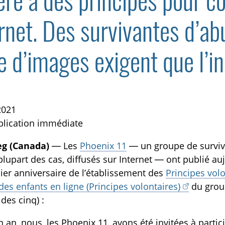
ré à des principes pour con
rnet. Des survivantes d’a
e d’images exigent que l’in
TOGGLE BLOGUE SUBLIST
2021
blication immédiate
g (Canada)
— Les
Phoenix 11
— un groupe de surviva
plupart des cas, diffusés sur Internet — ont publié auj
er anniversaire de l’établissement des
Principes volo
des enfants en ligne (Principes volontaires)
du group
des cinq) :
 un an, nous, les Phoenix 11, avons été invitées à part