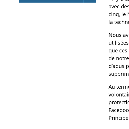
avec des
cinq, le
la techn
Nous avo
utilisée
que ces 
de notre
d’abus p
supprime
Au terme
volontai
protecti
Facebook
Principe