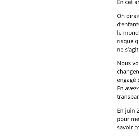
En cet a
On dirai
d’enfant
le monde
risque q
ne s’agi
Nous vou
changeme
engagé b
En avez-
transpar
En juin 
pour mes
savoir c