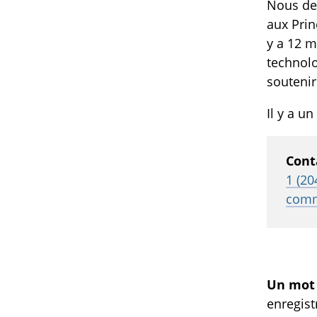
Nous de
aux Prin
y a 12 m
technolo
soutenir
Il y a u
Cont
1 (20
comm
Un mot 
enregist