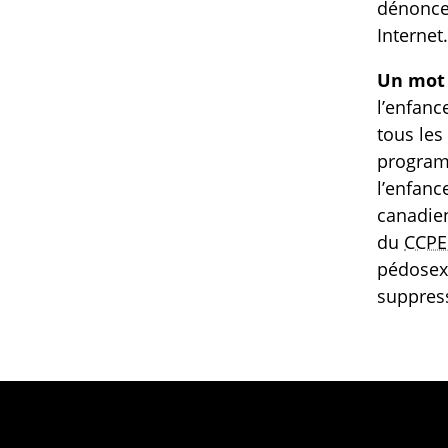
dénoncer
Internet
Un mot 
l’enfanc
tous les
programm
l’enfanc
canadien
du
CCPE
pédosex
suppress