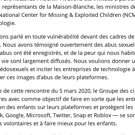
TOGGLE MANQUEMENTS DES TECHNOS SUBLIST
 représentants de la Maison-Blanche, les ministres 
National Center for Missing & Exploited Children
(NCME
ologie.
ns parlé en toute vulnérabilité devant des cadres de 
s. Nous avons témoigné ouvertement des abus sexuels
abus ont été enregistrés, et de la peur qui nous habit
 vie sont largement diffusés. Nous voulions donner u
édosexuels et inciter les entreprises de technologie à
r ces images d’abus de leurs plateformes.
 de cette rencontre du 5 mars 2020, le Groupe des ci
res avec comme objectif de faire en sorte que les ent
on des enfants sur leurs plateformes et protègent les 
, Google, Microsoft, Twitter, Snap et Roblox — se s
s volontaires et à faire mieux pour les enfants.