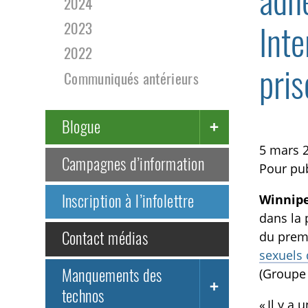
adhé
2024
Inte
2023
2022
pris
Communiqués antérieurs
Blogue
5 mars 
Campagnes d’information
Pour pu
Inscription à l’infolettre
Winnipe
dans la 
Contact médias
du premi
sexuels 
Manquements des
(Groupe 
technos
« Il y a