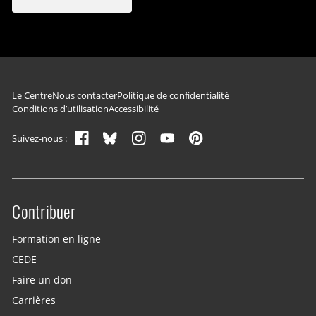
Navigation du pied de page
Le Centre
Nous contacter
Politique de confidentialité
Conditions d’utilisation
Accessibilité
Suivez-nous :
Contribuer
Site menu
Formation en ligne
CEDE
Faire un don
Carrières