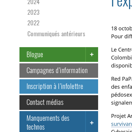
l’ex
2024
2023
2022
18 octo
Communiqués antérieurs
Pour di
Le Centr
Blogue
Colombie
disponib
Campagnes d’information
Red PaP
Inscription à l’infolettre
des enfa
pédosexu
Contact médias
signalem
Projet A
Manquements des
survivan
technos
Cyberaid