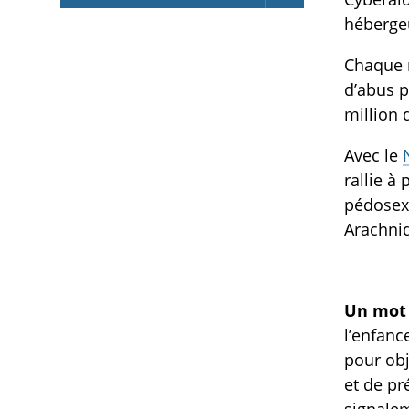
hébergeu
Chaque m
d’abus p
million 
Avec le
rallie à
pédosexu
Arachnid
Un mot 
l’enfanc
pour obj
et de pr