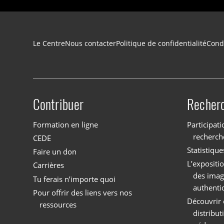
Navigation du pied de page
Le Centre
Nous contacter
Politique de confidentialité
Condi
Contribuer
Recher
Site menu
Formation en ligne
Participati
recherch
CEDE
Statistique
Faire un don
L’expositi
Carrières
des imag
Tu ferais n’importe quoi
authenti
Pour offrir des liens vers nos
Découvrir 
ressources
distribu