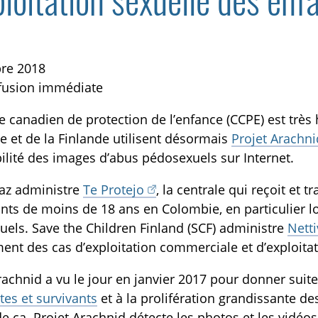
ploitation sexuelle des enf
bre 2018
ffusion immédiate
e canadien de protection de l’enfance (CCPE) est très
 et de la Finlande utilisent désormais
Projet Arachni
TOGGLE BLOGUE SUBLIST
ilité des images d’abus pédosexuels sur Internet.
az administre
Te Protejo
, la centrale qui reçoit et 
nts de moins de 18 ans en Colombie, en particulier l
els. Save the Children Finland (SCF) administre
Netti
ent des cas d’exploitation commerciale et d’exploitati
rachnid a vu le jour en janvier 2017 pour donner suite 
tes et survivants
et à la prolifération grandissante 
e.ca. Projet Arachnid détecte les photos et les vidéo