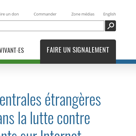
ire un don
Commander
Zone médias
English
RECHERCHE
FAIRE UN SIGNALEMENT
VIVANT·ES
entrales étrangères
ans la lutte contre