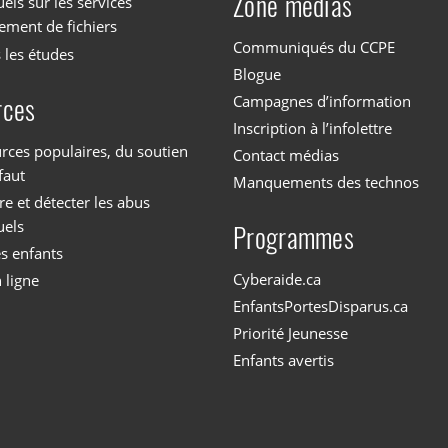
Zone médias
els sur les services
ement de fichiers
Communiqués du CCPE
 les études
Blogue
Campagnes d’information
rces
Inscription à l’infolettre
rces populaires, du soutien
Contact médias
faut
Manquements des technos
 et détecter les abus
uels
Programmes
es enfants
Cyberaide.ca
 ligne
EnfantsPortesDisparus.ca
Priorité Jeunesse
Enfants avertis