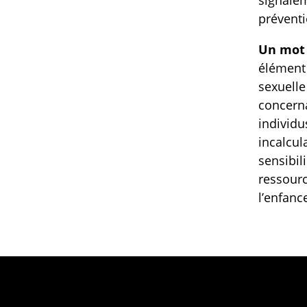
signalem
préventi
Un mot
élément 
sexuelle
concerna
individu
incalcul
sensibil
ressourc
l’enfanc