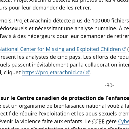
TOGGLE MANQUEMENTS DES TECHNOS SUBLIST
rs pour leur demander de les retirer.
ois, Projet Arachnid détecte plus de 100 000 fichie
édosexuels et nécessitant une analyse humaine. À ce 
d’avis à des hébergeurs pour leur demander de retir
National Center for Missing and Exploited Children
(
 présent les analystes de cinq pays. Les efforts de réd
els passent inévitablement par la collaboration intern
, cliquez
https://projetarachnid.ca/
.
-30-
sur le Centre canadien de protection de l’enfance
e est un organisme de bienfaisance national voué à la s
ectif de réduire l’exploitation et les abus sexuels d’en
évenir la violence faite aux enfants. Le
CCPE
gère
Cybe