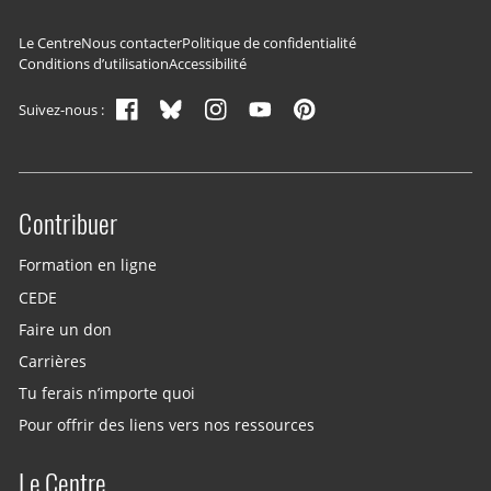
Navigation du pied de page
Le Centre
Nous contacter
Politique de confidentialité
Conditions d’utilisation
Accessibilité
Suivez-nous :
Contribuer
Site menu
Formation en ligne
CEDE
Faire un don
Carrières
Tu ferais n’importe quoi
Pour offrir des liens vers nos ressources
Le Centre