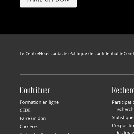
Navigation du pied de page
Le Centre
Nous contacter
Politique de confidentialité
Condi
Contribuer
Recher
Site menu
Formation en ligne
Participati
recherch
CEDE
Statistique
Faire un don
L’expositi
Carrières
des imag