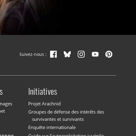
Suivez-nous :
s
Initiatives
images
Projet Arachnid
net
Groupes de défense des intérêts des
survivantes et survivants
Enquête internationale
Guide sur l’autoexploitation juvénile