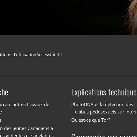
tions d’utilisation
Accessibilité
che
Explications technique
on à d’autres travaux de
PhotoDNA et la détection des 
e
d’abus pédosexuels sur Inter
s
Qu’est-ce que Tor?
on des jeunes Canadiens à
es violentes et sanglantes