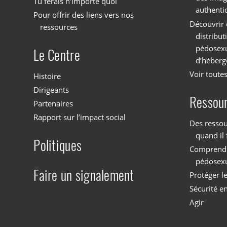
Tu ferais n’importe quoi
authenti
Pour offrir des liens vers nos
Découvrir 
ressources
distribu
pédosexu
Le Centre
d’héberg
Voir toutes
Histoire
Dirigeants
Ressou
Partenaires
Rapport sur l’impact social
Des ressou
quand il 
Politiques
Comprendre
pédosex
Faire un signalement
Protéger l
Sécurité en
Agir