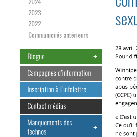
comb
2024
sexu
2023
2022
Communiqués antérieurs
28 avril
Blogue
Pour di
Winnipeg
Campagnes d’information
contre d
abus péd
Inscription à l’infolettre
(CCPE) t
engageme
Contact médias
« C’est 
Manquements des
Ce qu’il
technos
ne sont 