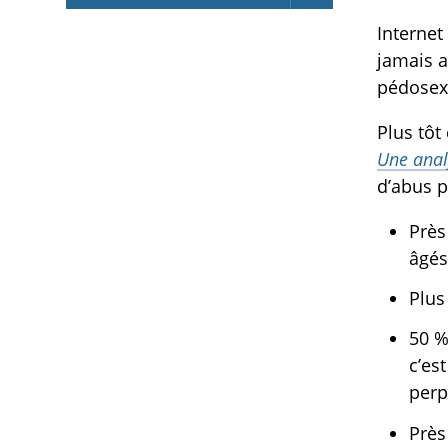
Internet
jamais a
pédosexu
Plus tôt
Une anal
d’abus 
Près
âgés
Plus
50 %
c’es
perp
Près