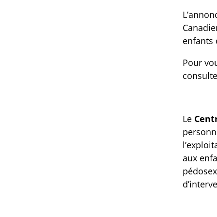
L’annonc
Canadien
enfants 
Pour vou
consulte
Le
Cent
personne
l’exploi
aux enfa
pédosexu
d’interv