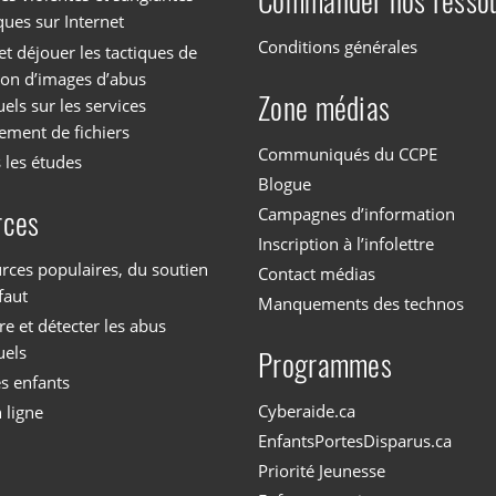
Commander nos resso
ques sur Internet
Conditions générales
et déjouer les tactiques de
tion d’images d’abus
Zone médias
els sur les services
ement de fichiers
Communiqués du CCPE
 les études
Blogue
Campagnes d’information
rces
Inscription à l’infolettre
rces populaires, du soutien
Contact médias
faut
Manquements des technos
 et détecter les abus
uels
Programmes
es enfants
Cyberaide.ca
 ligne
EnfantsPortesDisparus.ca
Priorité Jeunesse