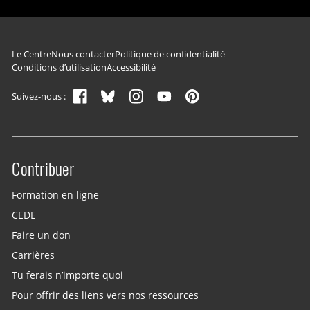
Navigation du pied de page
Le Centre
Nous contacter
Politique de confidentialité
Conditions d’utilisation
Accessibilité
Suivez-nous :
Contribuer
Site menu
Formation en ligne
CEDE
Faire un don
Carrières
Tu ferais n’importe quoi
Pour offrir des liens vers nos ressources