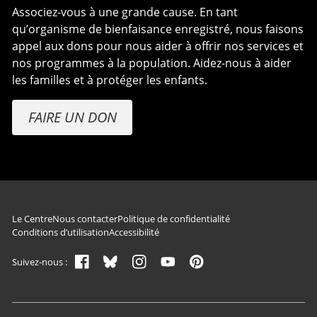
Associez-vous à une grande cause. En tant
qu’organisme de bienfaisance enregistré, nous faisons
appel aux dons pour nous aider à offrir nos services et
nos programmes à la population. Aidez-nous à aider
les familles et à protéger les enfants.
FAIRE UN DON
Navigation du pied de page
Le Centre
Nous contacter
Politique de confidentialité
Conditions d’utilisation
Accessibilité
Suivez-nous :