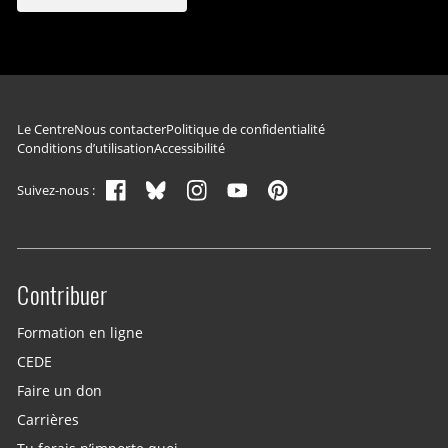
Navigation du pied de page
Le Centre
Nous contacter
Politique de confidentialité
Conditions d’utilisation
Accessibilité
Suivez-nous :
Contribuer
Site menu
Formation en ligne
CEDE
Faire un don
Carrières