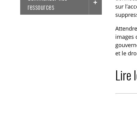
ressources
sur l’ac
suppress
Attendre
images d
gouverne
et le dro
Lire 