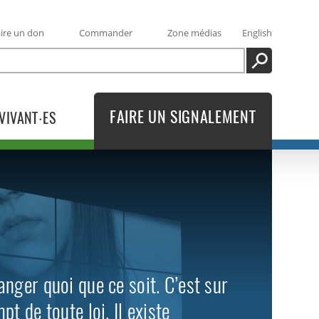
ire un don
Commander
Zone médias
English
RECHERCHE
FAIRE UN SIGNALEMENT
VIVANT·ES
nger quoi que ce soit. C’est sur
t de toute loi. Il existe