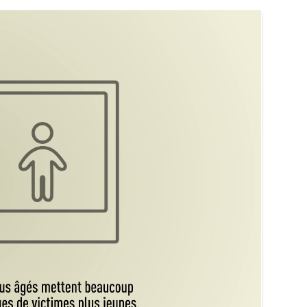
cents plus âgés mettent beaucoup