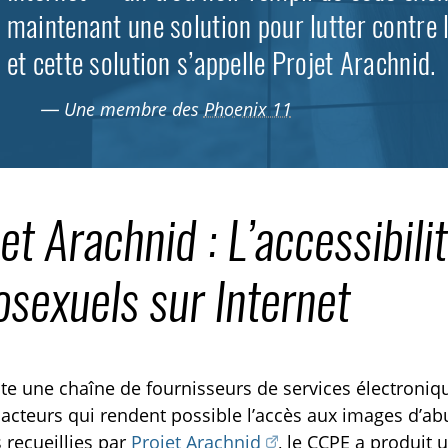
maintenant une solution pour lutter contre
et cette solution s’appelle Projet Arachnid.
— Une membre des
Phoenix 11
et Arachnid : L’accessibil
sexuels sur Internet
oute une chaîne de fournisseurs de services électroni
TOGGLE EXPLICATIONS TECHNIQUES SUBLIST
 acteurs qui rendent possible l’accès aux images d’ab
recueillies par
Projet Arachnid
, le
CCPE
a produit u