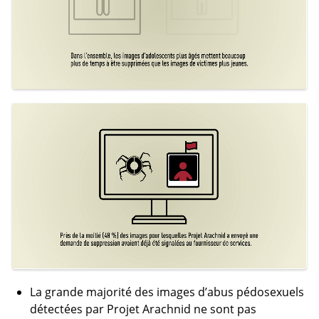
Pres de la moitie (48 %) des imag
8 seconds
La grande majorité des images d’abus pédosexuels
détectées par Projet Arachnid ne sont pas