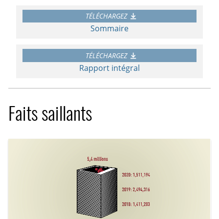
TÉLÉCHARGEZ
Sommaire
TÉLÉCHARGEZ
Rapport intégral
Faits saillants
Projet Arachnid a détecté et vérifi
12 seconds