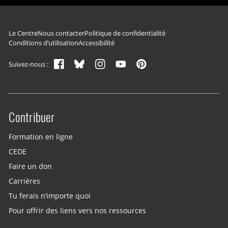
Navigation du pied de page
Le Centre
Nous contacter
Politique de confidentialité
Conditions d’utilisation
Accessibilité
Suivez-nous :
Contribuer
Site menu
Formation en ligne
CEDE
Faire un don
Carrières
Tu ferais n’importe quoi
Pour offrir des liens vers nos ressources