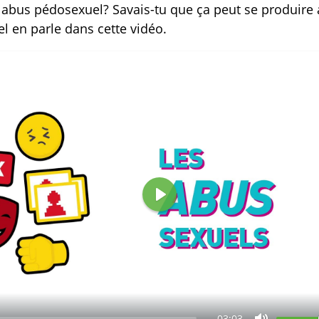
 abus pédosexuel? Savais-tu que ça peut se produire 
e
el en parle dans cette vidéo.
s
o
n
L
i
r
e
-03:03