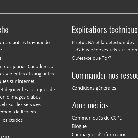
che
Explications technique
on à d’autres travaux de
PhotoDNA et la détection des 
e
d’abus pédosexuels sur Inter
s
Qu’est-ce que Tor?
on des jeunes Canadiens à
Commander nos resso
es violentes et sanglantes
ques sur Internet
Conditions générales
et déjouer les tactiques de
tion d’images d’abus
Zone médias
els sur les services
ement de fichiers
Communiqués du CCPE
 les études
Blogue
Campagnes d’information
rces