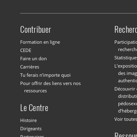
Contribuer
Recher
Site menu
Formation en ligne
Participati
recherch
CEDE
Statistique
Faire un don
L’expositi
Carrières
des imag
Tu ferais n’importe quoi
authenti
Pour offrir des liens vers nos
Découvrir 
ressources
distribu
pédosexu
Le Centre
d’héberg
Voir toutes
Histoire
Dirigeants
Ressou
Partenaires