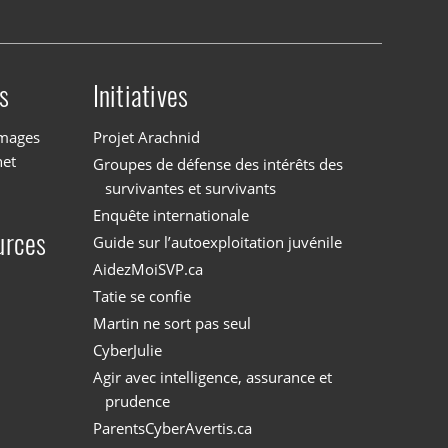
s
Initiatives
images
Projet Arachnid
net
Groupes de défense des intérêts des
survivantes et survivants
Enquête internationale
urces
Guide sur l’autoexploitation juvénile
AidezMoiSVP.ca
Tatie se confie
Martin ne sort pas seul
CyberJulie
Agir avec intelligence, assurance et
prudence
ParentsCyberAvertis.ca