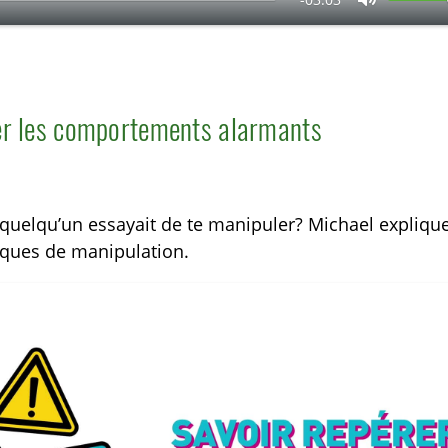
C
o
u
p
er les comportements alarmants
e
r
l
i quelqu’un essayait de te manipuler? Michael expliq
e
tiques de manipulation.
s
o
n