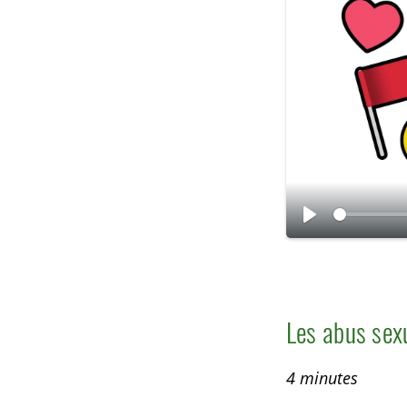
L
i
r
e
Les abus sex
4 minutes