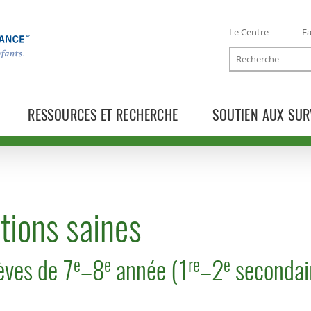
Le Centre
Fa
Recherche
RESSOURCES ET RECHERCHE
SOUTIEN AUX SUR
ations saines
e
e
re
e
èves de 7
–8
année (1
–2
secondai