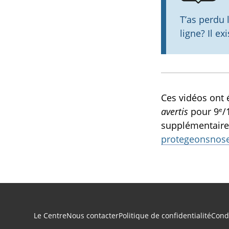
T’as perdu 
ligne? Il ex
Ces vidéos ont 
e
avertis
pour 9
/
supplémentaires 
protegeonsnos
Navigation du pied de page
Le Centre
Nous contacter
Politique de confidentialité
Condi