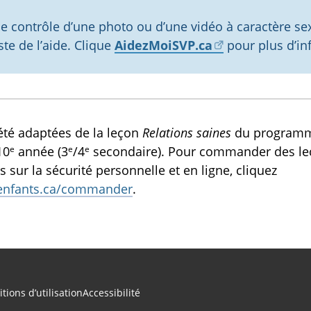
s
le contrôle d’une photo ou d’une vidéo à caractère se
o
iste de l’aide. Clique
AidezMoiSVP.ca
pour plus d’inf
n
été adaptées de la leçon
Relations saines
du program
e
e
e
10
année (3
/4
secondaire). Pour commander des le
sur la sécurité personnelle et en ligne, cliquez
enfants.ca/commander
.
tions d’utilisation
Accessibilité