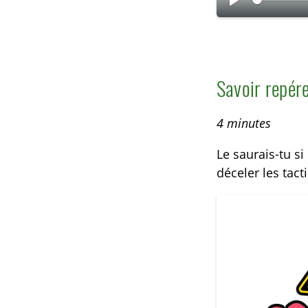
L
i
r
e
Savoir repér
4 minutes
Le saurais-tu s
déceler les tac