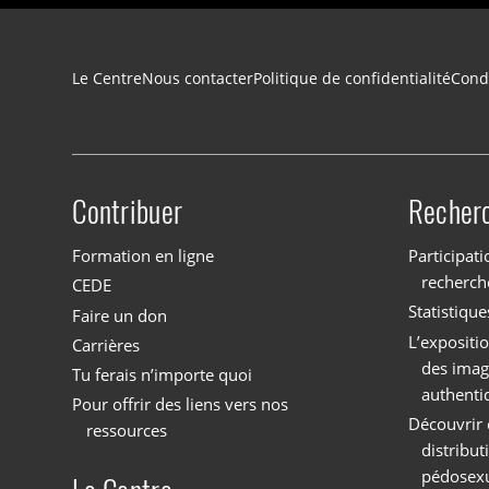
Navigation du pied de page
Le Centre
Nous contacter
Politique de confidentialité
Condi
Contribuer
Recher
Site menu
Formation en ligne
Participati
recherch
CEDE
Statistique
Faire un don
L’expositi
Carrières
des imag
Tu ferais n’importe quoi
authenti
Pour offrir des liens vers nos
Découvrir 
ressources
distribu
pédosexu