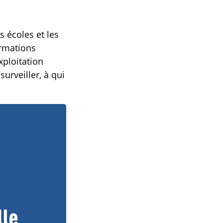
s écoles et les
ormations
xploitation
surveiller, à qui