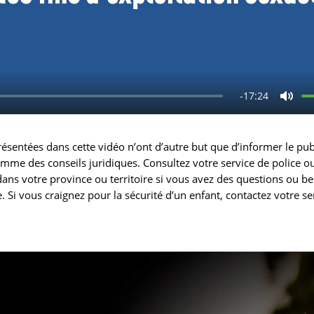
i
r
e
-17:24
C
o
ésentées dans cette vidéo n’ont d’autre but que d’informer le publ
u
mme des conseils juridiques. Consultez votre service de police o
p
dans votre province ou territoire si vous avez des questions ou b
. Si vous craignez pour la sécurité d’un enfant, contactez votre se
e
r
l
e
s
o