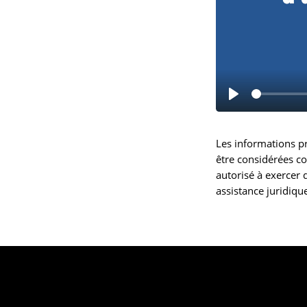
L
i
Les informations pr
r
être considérées co
e
autorisé à exercer 
assistance juridique