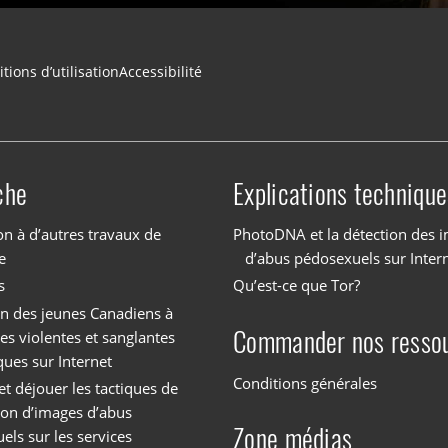
tions d’utilisation
Accessibilité
che
Explications technique
on à d’autres travaux de
PhotoDNA et la détection des 
e
d’abus pédosexuels sur Inter
s
Qu’est-ce que Tor?
on des jeunes Canadiens à
Commander nos resso
es violentes et sanglantes
ques sur Internet
Conditions générales
et déjouer les tactiques de
tion d’images d’abus
Zone médias
els sur les services