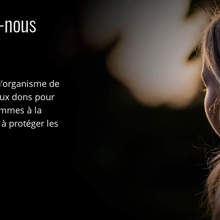
n
s-nous
u’organisme de
aux dons pour
rammes à la
 à protéger les