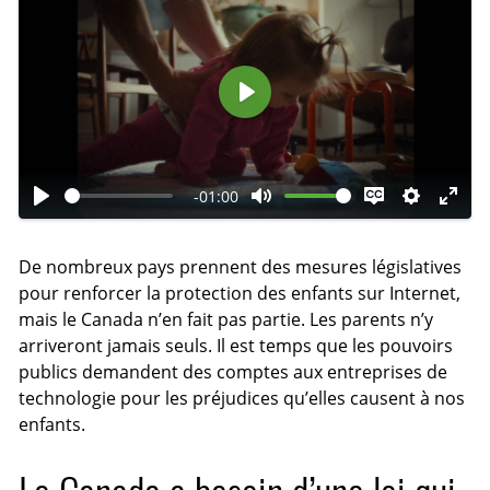
L
i
r
-01:00
e
L
C
E
R
M
i
o
n
é
o
De nombreux pays prennent des mesures législatives
r
u
l
g
d
pour renforcer la protection des enfants sur Internet,
e
p
e
l
e
mais le Canada n’en fait pas partie. Les parents n’y
e
v
a
p
arriveront jamais seuls. Il est temps que les pouvoirs
r
e
g
l
publics demandent des comptes aux entreprises de
l
r
e
e
technologie pour les préjudices qu’elles causent à nos
e
l
s
i
enfants.
s
e
n
o
s
é