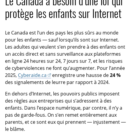
Le Canada a besoin d’une loi qui
n
s
c
protège les enfants sur Internet
o
r
u
a
s
n
Le Canada est l’un des pays les plus sûrs au monde
-
pour les enfants — sauf lorsqu’ils sont sur Internet.
t
Les adultes qui veulent s’en prendre à des enfants ont
i
un accès direct et sans surveillance aux plateformes
t
en ligne 24 heures sur 24, 7 jours sur 7, et les risques
r
de cyberviolences ne font qu’augmenter. Pour l’année
e
2025,
Cyberaide.ca
enregistre une hausse de
24 %
s
des signalements de leurre par rapport à 2024.
En dehors d’Internet, les pouvoirs publics imposent
des règles aux entreprises qui s’adressent à des
enfants. Dans l’espace numérique, par contre, il n’y a
pas de garde-fous. On s’en remet entièrement aux
parents, et ce sont eux qui prennent — injustement —
le blâme.