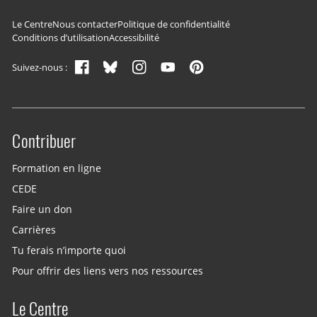
Navigation du pied de page
Le Centre
Nous contacter
Politique de confidentialité
Conditions d’utilisation
Accessibilité
Suivez-nous :
Contribuer
Site menu
Formation en ligne
CEDE
Faire un don
Carrières
Tu ferais n’importe quoi
Pour offrir des liens vers nos ressources
Le Centre