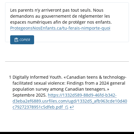
Les parents n’y arriveront pas tout seuls. Nous
demandons au gouvernement de réglementer les
espaces numériques afin de protéger nos enfants.
ProtegeonsNosEnfants.ca/tu-ferais-nimporte-quoi
COPIER
1
Digitally Informed Youth
. «
Canadian teens & technology-
facilitated sexual violence: Findings from a 2024 general
population survey among Canadian teenagers.
»
Septembre 2025.
https://1332d589-88d9-46fd-b342-
d3eba2ef6889.usrfiles.com/ugd/1332d5_afb963cde10d40
c79272378951c5dfeb.pdf
↩